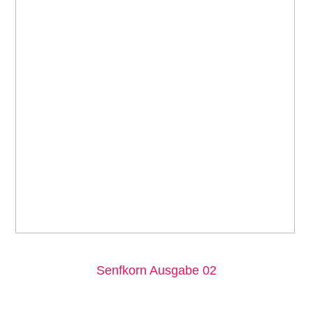
Senfkorn Ausgabe 02