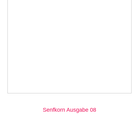
Senfkorn Ausgabe 08