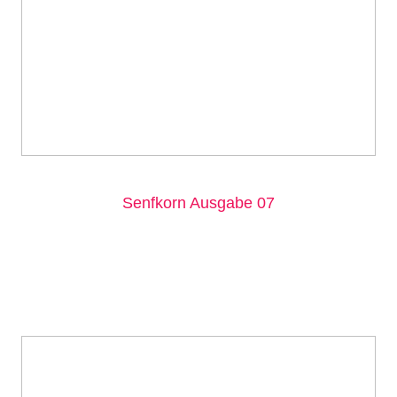
Senfkorn Ausgabe 07